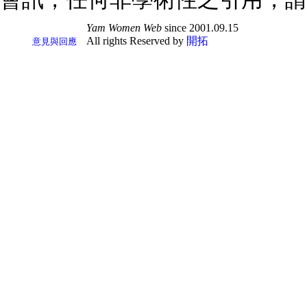
Yam Women Web
since 2001.09.15
All rights Reserved by
開拓
意見與回應