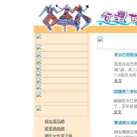
來自巴西聖
我是住在巴西
滿7歲，老二
7~8個月大
全文
該讓第三者
婚姻至今已第
了，五年前
全文
婦女資訊網
贊成將分居
婆婆媽媽網
婦女團體正
網氏女性電子報