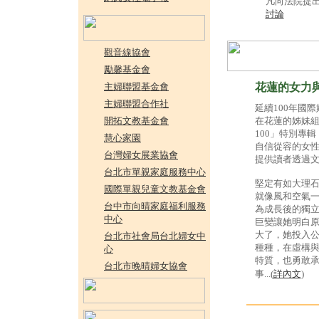
凡向法院提
討論
觀音線協會
勵馨基金會
主婦聯盟基金會
花蓮的女力
主婦聯盟合作社
延續100年國
開拓文教基金會
在花蓮的姊妹組
100」特別專
慧心家園
自信從容的女
台灣婦女展業協會
提供讀者透過
台北市單親家庭服務中心
堅定有如大理
國際單親兒童文教基金會
就像風和空氣
台中市向晴家庭福利服務
為成長後的獨
中心
巨變讓她明白
大了，她投入
台北市社會局台北婦女中
種種，在虛構
心
特質，也勇敢
台北市晚晴婦女協會
事...(
詳內文
)