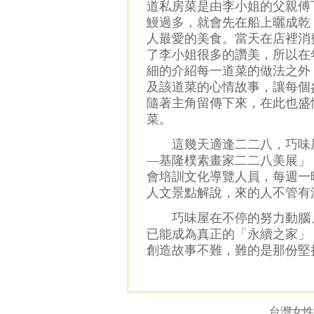
道私房菜是由李小姐的父親傅
鰻過多，就會先在船上曬成乾
人最愛的美食。當天在店裡消
了李小姐很多的讚美，所以在
細的介紹每一道菜的做法之外
及該道菜的心情故事，讓每個
隨著主角留傳下來，在此也盛
菜。
這幾天適逢二二八，巧味屋
—基隆樸素畫家二二八美展」
會培訓文化導覽人員，每週一
人文景點解說，來的人不管有
巧味屋在不停的努力動腦、
已能成為真正的「永續之家」
創造故事不難，難的是那份堅
台灣女性創