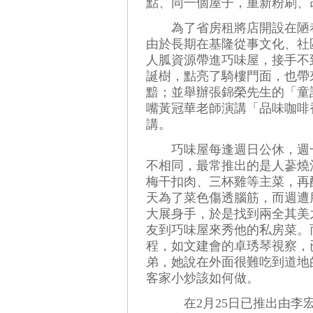
點、同一個屋子，重新粉刷、
為了省房租將店開設在陋巷
由於長期在基隆從事文化、社
人胍資源帶進巧味屋，接手不
誕樹，點亮了騎樓門面，也帶
黯；並舉辦張錦榮先生的「童
嘴黃冠華老師演講「品味咖啡
講。
巧味屋每逢週日公休，週一
不相同，最常推出的是人蔘燒
梅干扣肉、三杯雞等主菜，再
天為了菜色傷透腦筋，而週遭
大展身手，於是找到兩全其美
友到巧味屋來秀他的私房菜。
程，如文建會的卓琇琴視察，
弟，她說在外面很難吃到道地
客家小炒該如何做。
在2月25日已推出由李宏