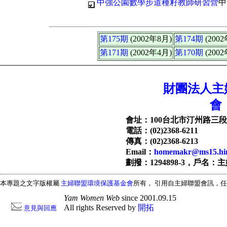
中強公園數學步道種籽教師研習營
中
第175期
(2002年8月)
第174期
(200
第171期
(2002年4月)
第170期
(200
財團法人主
會
會址：100台北市汀州路三段1
電話：(02)2368-6211
傳真：(02)2368-6213
Email：
homemakr@ms15.hin
劃撥：1294898-3，戶名：
本專題之文字版權屬
主婦聯盟環境保護基金會
所有， 引用自主婦聯盟會訊，
Yam Women Web
since 2001.09.15
All rights Reserved by
開拓
意見與回應