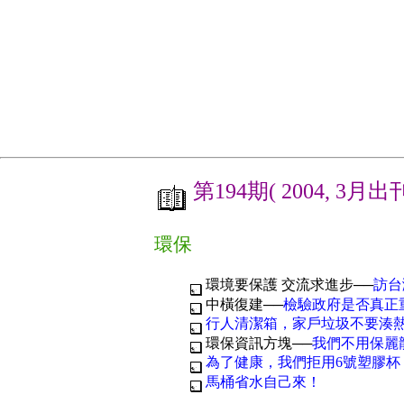
第194期( 2004, 3月出
環保
環境要保護 交流求進步──
訪台
中橫復建──
檢驗政府是否真正
行人清潔箱，家戶垃圾不要湊
環保資訊方塊──
我們不用保麗
為了健康，我們拒用6號塑膠杯
馬桶省水自己來！